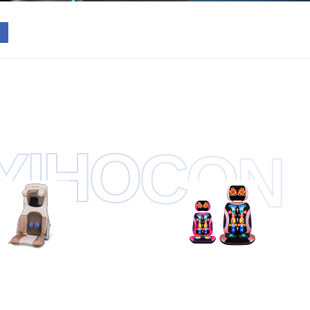
O
C
H
O
I
N
Y